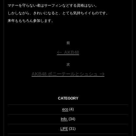
マナーを守らない者はサーフィンなどする資格はない。
しかしながら、きれいになると、とても気持ちイイものです。
来年ももちろん参加します。
投
過
前
稿
去
AKB48
の
ナ
投
次
次
ビ
稿
の
ゲ
AKB48 ポニーテールとシュシュ
投
稿
ー
シ
CATEGORY
ョ
ン
eco
(4)
Info.
(34)
LIFE
(31)